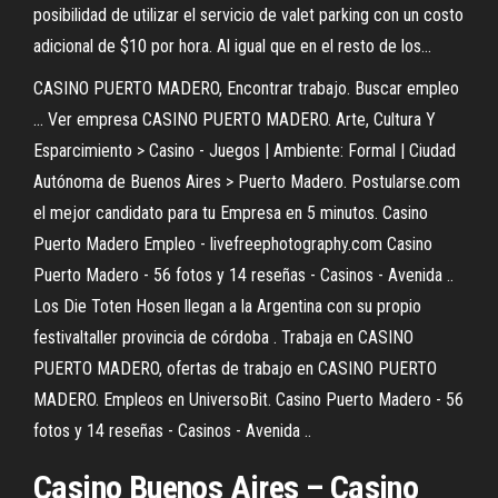
posibilidad de utilizar el servicio de valet parking con un costo
adicional de $10 por hora. Al igual que en el resto de los...
CASINO PUERTO MADERO, Encontrar trabajo. Buscar empleo
... Ver empresa CASINO PUERTO MADERO. Arte, Cultura Y
Esparcimiento > Casino - Juegos | Ambiente: Formal | Ciudad
Autónoma de Buenos Aires > Puerto Madero. Postularse.com
el mejor candidato para tu Empresa en 5 minutos. Casino
Puerto Madero Empleo - livefreephotography.com Casino
Puerto Madero - 56 fotos y 14 reseñas - Casinos - Avenida ..
Los Die Toten Hosen llegan a la Argentina con su propio
festivaltaller provincia de córdoba . Trabaja en CASINO
PUERTO MADERO, ofertas de trabajo en CASINO PUERTO
MADERO. Empleos en UniversoBit. Casino Puerto Madero - 56
fotos y 14 reseñas - Casinos - Avenida ..
Casino Buenos Aires – Casino